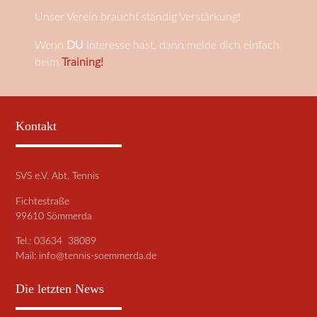
Unser Verein braucht ständig Verstärkung!
Wenn
DU
Interesse hast, dann melde dich einfach
beim
Training!
Kontakt
SVS e.V. Abt. Tennis
Fichtestraße
99610 Sömmerda
Tel.: 03634 38089
Mail:
info@tennis-soemmerda.de
Die letzten News